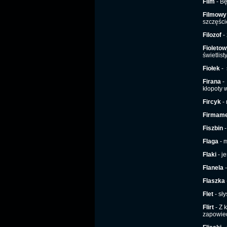
Film
- Bę
Filmowy
szczęści
Filozof
-
Fioletow
świetlis
Fiołek
-
Firana
-
kłopoty
Fircyk
- 
Firmame
Fiszbin
-
Flaga
- 
Flaki
- j
Flanela
-
Flaszka
Flet
- sł
Flirt
- Z 
zapowied