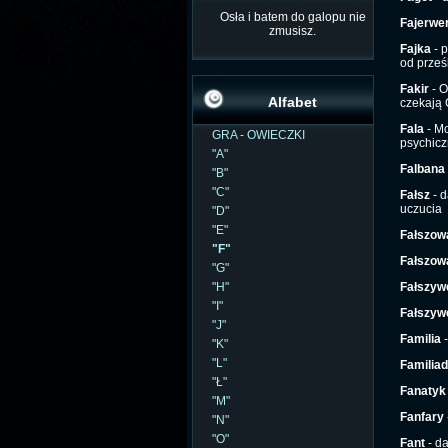
Osła i batem do galopu nie
Fajerwer
zmusisz.
Fajka
- p
od prze
Fakir
- O
Alfabet
czekają 
Fala
- Mo
GRA - OWIECZKI
psychic
"A"
Falbana
"B"
"C"
Fałsz
- d
uczucia
"D"
"E"
Fałszow
"F"
Fałszow
"G"
"H"
Fałszyw
"I"
Fałszyw
"J"
Familia
-
"K"
"L"
Familia
"Ł"
Fanatyk
"M"
Fanfary
"N"
"O"
Fant
- da