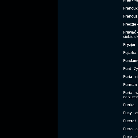
Frak
- wi
Francuk
Francuz
Frędzle
-
Fruwać
-
ciebie u
Fryzjer
-
Fujarka
Fundam
Funt
- Zy
Furia
- n
Furman
Furta
- w
odrzuco
Furtka
-
Fusy
- z
Futerał
-
Futro
- o
Fuzja
- n