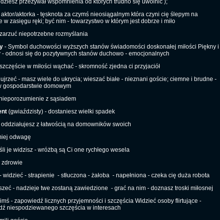
dziesz przeżywał wspomnienia od których trudno się uwolnić );
aktor/aktorka - tęsknota za czymś nieosiągalnym która czyni cię ślepym na
e w zasięgu ręki; być nim - towarzystwo w którym jest dobrze i miło
 zarzuć niepotrzebne rozmyślania
y
- Symbol duchowości wyższych stanów świadomości doskonałej miłości Piękny i
ty - odnosi się do pozytywnych stanów duchowo - emocjonalnych
szczęście w miłości wąchać - skromność zjedna ci przyjaciół
ujrzeć - masz wiele do ukrycia; wieszać białe - nieznani goście; ciemne i brudne -
 w gospodarstwie domowym
nieporozumienie z sąsiadem
nt
(gwiaździsty) - dostaniesz wielki spadek
 oddziałujesz z łatwością na domowników swoich
miej odwagę
eśli je widzisz - wróżbą są Ci one rychłego wesela
 zdrowie
- widzieć - strapienie
- stłuczona - żałoba
- napełniona - czeka cię duża robota
yszeć - nadzieje twe zostaną zawiedzione
- grać na nim - doznasz troski miłosnej
kimś - zapowiedź licznych przyjemności i szczęścia Widzieć osoby flirtujące -
ź niespodziewanego szczęścia w interesach