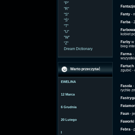
"P"
Fantazj
"R"
Fanty
- 
"S"
"Ś"
Farba
- 
"T"
Farbow
"U"
kobiet p
"W"
Farby
w 
"Z"
bieg int
Dream Dictionary
Farma
- 
wszystki
Fartuch
Warto przeczytać
zgubić -
EWELINA
Fasola
-
rychłe z
12 Marca
Fastryg
Fatamor
6 Grudnia
Faun
- j
20 Lutego
Faworki
Febra
- 
I