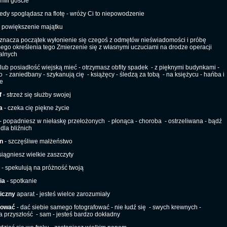
mili goście
iedy spoglądasz na flotę - wróży Ci to niepowodzenie
 powiększenie majątku
znacza początek wyłonienie się czegoś z odmętów nieświadomości i próbę
go określenia tego Zmierzenie się z własnymi uczuciami na drodze operacji
ualnych
lub posiadłość wiejską mieć - otrzymasz obfity spadek
- z pięknymi budynkami -
o
- zaniedbany - szykanują cię
- książęcy - śledzą za tobą
- na księżycu - hańba i
e
f
- strzeż się służby swojej
a
- czeka cię piękne życie
- popadniesz w niełaskę przełożonych
- płonąca - choroba
- ostrzeliwana - bądź
 dla bliźnich
n
- szczęśliwe małżeństwo
siągniesz wielkie zaszczyty
- spekulują na próżność twoją
ia
- spotkanie
iczny
aparat - jesteś wielce zarozumiały
fować
- dać siebie samego fotografować - nie łudź się
- swych krewnych -
 przyszłość
- sam - jesteś bardzo dokładny