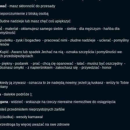
ować
- masz skłonność do przesady
nieporozumienie z bliską osobą
Złudne nadzieje lub masz chęć coś upiększyć
ać
- materiał - okłamujesz samego siebie
- siebie - dla mężczyzn - hańba dla
omyślność
pudełku - zysk i bogactwo
- pracować nimi - złudne nadzieje
- ucierać - pomyślny
eresów
Kupić - Awans lub spadek Jechać na nią - oznaka szczęścia i pomyślności we
ch przedsięwzięciach
- piękny - podarek
- prać - chcą cię opanować
- łatać - musisz być oszczędny
-
 doznasz omyłki
- z napierśnikiem - zakochasz się
- przywdziać - honor
 kiedy ją zrywasz - oznacza to że nadejdą nowiny; jeżeli ją łuskasz - wróży to Tobie
miany
a
- dalekie podróże );
gana
- widzieć - wskazuje na rzeczy nierealne niemożliwe do osiągnięcia
esteś przedmiotem nieprzystojnych żartów
(ciastka) - wesoły karnawał
przestroga by więcej uważać na swe zdrowie