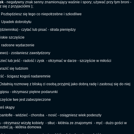
ek
- negatywny znak senny znamionujący waśnie i spory; używać przy tym broni -
 się z przyjaciółmi );
 Pozbędziesz się tego co niepotrzebne i szkodliwe
 Upadek dobrobytu
(dziennika) - czytać lub pisać - strata pieniędzy
liskie szczęście
radosne wydarzenie
ewo) - zostaniesz zawstydzony
zieć lub jeść - radość i zysk
- otrzymać w darze - szczęście w miłości
arazić się ludziom
iść - ścigasz kogoś nadaremnie
Ostatnią rozmowę z bliską ci osobą przyjmij jako dobrą radę i zastosuj się do niej
gipsu - otrzymasz piękne podarunki
częście twe jest zabezpieczone
teś skąpy
antofle - widzieć - choroba
- nosić - osiągniesz wiek podeszły
a
- otrzymasz wizytę kobiety
- stłuc - kłótnia ze znajomymi
- myć - dużo gości w
rozbić ją - kłótnia domowa