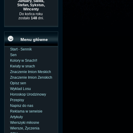
January, Sława,
Stefan, Sykstus,
Wincenty
Do końca roku
zostało
148
dni.
Menu główne
Start - Sennik
Sen
Kolory w Snach!!
Kwiaty w snach
Znaczenie Imion Meskich
Znaczenie Imion Zenskich
Opisz sen
Wyklad Losu
Horoskop Urodzinowy
Przepisy
Napisz do nas
Reklama w serwisie
Artykuły
Wierszyki miłosne
Wiersze, Życzenia