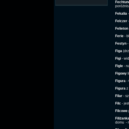
Fechtun
poróżnisz
Fekalia
-
Felczer
-
Felieton
Ferie
- b
Festyn
-
Figa
(drz
Figi
- wid
Figle
- n
Figowy
l
Figura
- 
Figura
z 
Filar
- sz
Filc
- jes
Filcowe
p
Filiżank
domu
- 