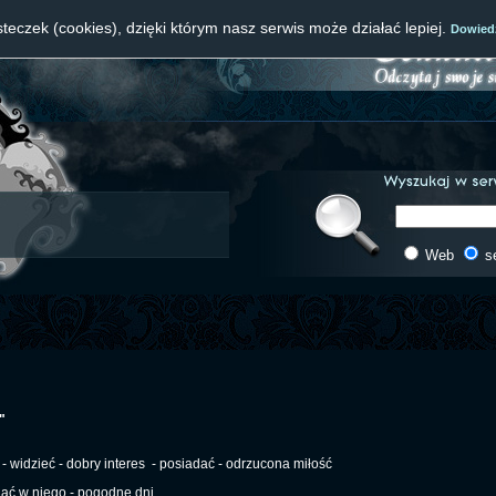
teczek (cookies), dzięki którym nasz serwis może działać lepiej.
Dowiedz
Web
s
"
- widzieć - dobry interes
- posiadać - odrzucona miłość
dąć w niego - pogodne dni