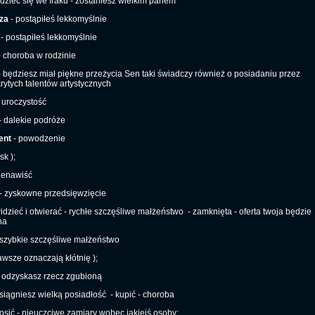
dzieć się we fraku - zostaniesz wielkim panem
za
- postąpiłeś lekkomyślnie
- postąpiłeś lekkomyślnie
 choroba w rodzinie
 będziesz miał piękne przeżycia Sen taki świadczy również o posiadaniu przez
krytych talentów artystycznych
 uroczystość
- dalekie podróże
ent
- powodzenie
sk );
ienawiść
- zyskowne przedsięwzięcie
idzieć i otwierać - rychłe szczęśliwe małżeństwo
- zamknięta - oferta twoja będzie
na
 szybkie szczęśliwe małżeństwo
awsze oznaczają kłótnię );
 odzyskasz rzecz zgubioną
siągniesz wielką posiadłość
- kupić - choroba
osić - nieuczciwe zamiary wobec jakiejś osoby;