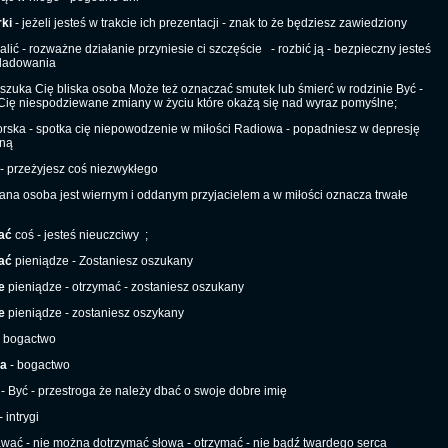
ki
- jeżeli jesteś w trakcie ich prezentacji - znak to że będziesz zawiedziony
alić - rozważne działanie przyniesie ci szczęście
- rozbić ją - bezpieczny jesteś
śladowania
szuka Cię bliska osoba Może też oznaczać smutek lub śmierć w rodzinie Być -
Cię niespodziewane zmiany w życiu które okażą się nad wyraz pomyślne;
rska - spotka cię niepowodzenie w miłości Radiowa - popadniesz w depresję
zną
- przeżyjesz coś niezwykłego
ana osoba jest wiernym i oddanym przyjacielem a w miłości oznacza trwałe
ać
coś - jesteś nieuczciwy
;
ać
pieniądze - Zostaniesz oszukany
e
pieniądze - otrzymać - zostaniesz oszukany
e
pieniądze - zostaniesz oszykany
 bogactwo
da
- bogactwo
- Być - przestroga że należy dbać o swoje dobre imię
- intrygi
wać - nie można dotrzymać słowa - otrzymać - nie bądź twardego serca